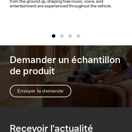
from the ground up, shaping how music, voice, and
S
entertainment are experienced throughout the vehicle.
c
a
1
2
3
4
Demander un échantillon
de produit
Envoyer la demande
Recevoir l'actualité